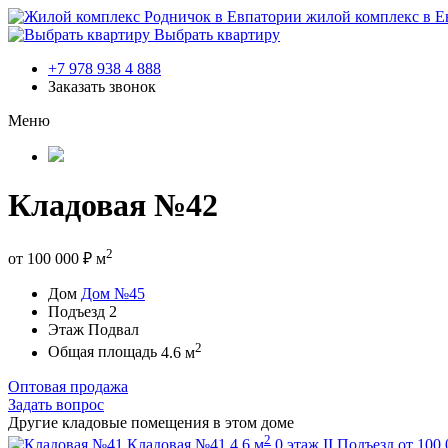
жилой комплекс в Е
Выбрать квартиру
+7 978 938 4 888
Заказать звонок
Меню
Кладовая №42
2
от
100 000
₽
м
Дом
Дом №45
Подъезд
2
Этаж
Подвал
2
Общая площадь
4.6 м
Оптовая продажа
Задать вопрос
Другие кладовые помещения в этом доме
2
Кладовая №41
4.6 м
0 этаж
II Подъезд
от
100 