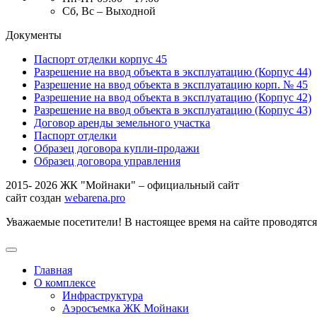
Сб, Вс – Выходной
Документы
Паспорт отделки корпус 45
Разрешение на ввод объекта в эксплуатацию (Корпус 44)
Разрешение на ввод объекта в эксплуатацию корп. № 45
Разрешение на ввод объекта в эксплуатацию (Корпус 42)
Разрешение на ввод объекта в эксплуатацию (Корпус 43)
Договор аренды земельного участка
Паспорт отделки
Образец договора купли-продажи
Образец договора управления
2015- 2026 ЖК "Мойнаки" – официальный сайт
сайт создан
webarena.pro
Уважаемые посетители! В настоящее время на сайте проводятс
Главная
О комплексе
Инфраструктура
Аэросъемка ЖК Мойнаки