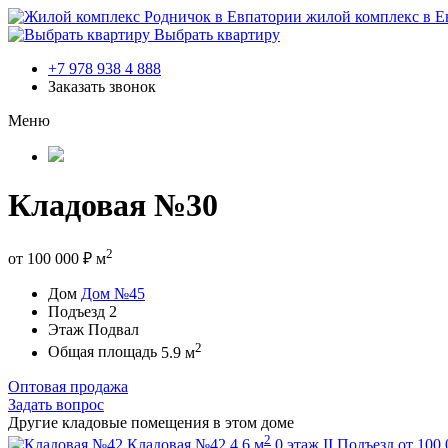
жилой комплекс в Е
Выбрать квартиру
+7 978 938 4 888
Заказать звонок
Меню
Кладовая №30
2
от
100 000
₽
м
Дом
Дом №45
Подъезд
2
Этаж
Подвал
2
Общая площадь
5.9 м
Оптовая продажа
Задать вопрос
Другие кладовые помещения в этом доме
2
Кладовая №42
4.6 м
0 этаж
II Подъезд
от
100 