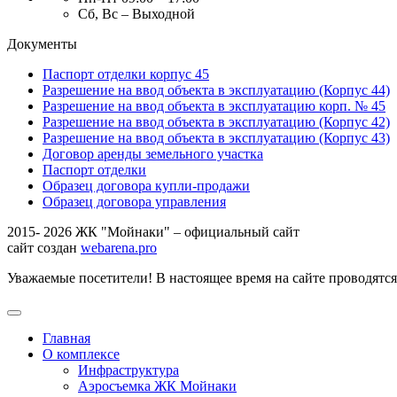
Сб, Вс – Выходной
Документы
Паспорт отделки корпус 45
Разрешение на ввод объекта в эксплуатацию (Корпус 44)
Разрешение на ввод объекта в эксплуатацию корп. № 45
Разрешение на ввод объекта в эксплуатацию (Корпус 42)
Разрешение на ввод объекта в эксплуатацию (Корпус 43)
Договор аренды земельного участка
Паспорт отделки
Образец договора купли-продажи
Образец договора управления
2015- 2026 ЖК "Мойнаки" – официальный сайт
сайт создан
webarena.pro
Уважаемые посетители! В настоящее время на сайте проводятс
Главная
О комплексе
Инфраструктура
Аэросъемка ЖК Мойнаки