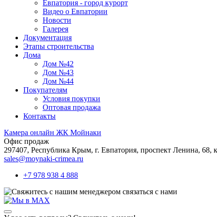
Евпатория - город курорт
Видео о Евпатории
Новости
Галерея
Документация
Этапы строительства
Дома
Дом №42
Дом №43
Дом №44
Покупателям
Условия покупки
Оптовая продажа
Контакты
Камера онлайн ЖК Мойнаки
Офис продаж
297407, Республика Крым,
г. Евпатория, проспект Ленина, 68, к
sales@moynaki-crimea.ru
+7 978 938 4 888
связаться с нами