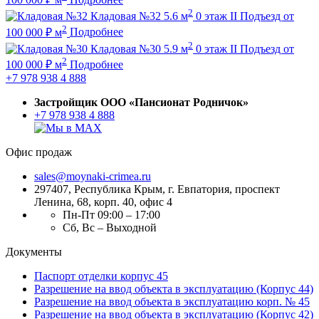
2
Кладовая №32
5.6 м
0 этаж
II Подъезд
от
2
100 000
₽
м
Подробнее
2
Кладовая №30
5.9 м
0 этаж
II Подъезд
от
2
100 000
₽
м
Подробнее
+7 978 938 4 888
Застройщик ООО «Пансионат Родничок»
+7 978 938 4 888
Офис продаж
sales@moynaki-crimea.ru
297407, Республика Крым,
г. Евпатория, проспект
Ленина, 68, корп. 40, офис 4
Пн-Пт 09:00 – 17:00
Сб, Вс – Выходной
Документы
Паспорт отделки корпус 45
Разрешение на ввод объекта в эксплуатацию (Корпус 44)
Разрешение на ввод объекта в эксплуатацию корп. № 45
Разрешение на ввод объекта в эксплуатацию (Корпус 42)