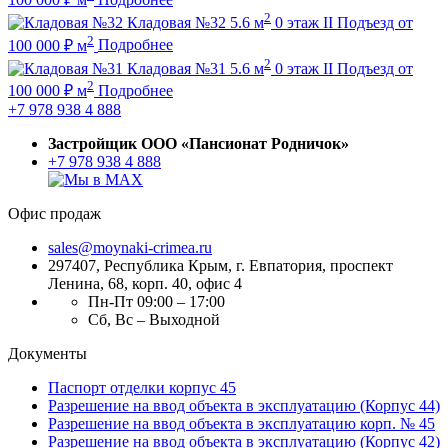
2
Кладовая №32
5.6 м
0 этаж
II Подъезд
от
2
100 000
₽
м
Подробнее
2
Кладовая №31
5.6 м
0 этаж
II Подъезд
от
2
100 000
₽
м
Подробнее
+7 978 938 4 888
Застройщик ООО «Пансионат Родничок»
+7 978 938 4 888
Офис продаж
sales@moynaki-crimea.ru
297407, Республика Крым,
г. Евпатория, проспект
Ленина, 68, корп. 40, офис 4
Пн-Пт 09:00 – 17:00
Сб, Вс – Выходной
Документы
Паспорт отделки корпус 45
Разрешение на ввод объекта в эксплуатацию (Корпус 44)
Разрешение на ввод объекта в эксплуатацию корп. № 45
Разрешение на ввод объекта в эксплуатацию (Корпус 42)