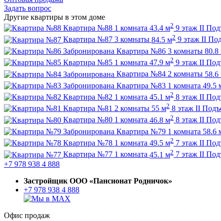
Задать вопрос
Другие квартиры в этом доме
2
Квартира №88
1 комната
43.4 м
9 этаж
II По
2
Квартира №87
3 комнаты
84.5 м
9 этаж
II По
Забронирована
Квартира №86
3 комнаты
80.8
2
Квартира №85
1 комната
47.9 м
9 этаж
II По
Забронирована
Квартира №84
2 комнаты
58.6
Забронирована
Квартира №83
1 комната
49.5 
2
Квартира №82
1 комната
45.1 м
8 этаж
II По
2
Квартира №81
2 комнаты
55 м
8 этаж
II Под
2
Квартира №80
1 комната
46.8 м
8 этаж
II По
Забронирована
Квартира №79
1 комната
58.6 
2
Квартира №78
1 комната
49.5 м
7 этаж
II По
2
Квартира №77
1 комната
45.1 м
7 этаж
II По
+7 978 938 4 888
Застройщик ООО «Пансионат Родничок»
+7 978 938 4 888
Офис продаж