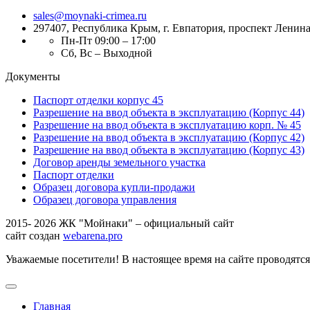
sales@moynaki-crimea.ru
297407, Республика Крым,
г. Евпатория, проспект Ленина,
Пн-Пт 09:00 – 17:00
Сб, Вс – Выходной
Документы
Паспорт отделки корпус 45
Разрешение на ввод объекта в эксплуатацию (Корпус 44)
Разрешение на ввод объекта в эксплуатацию корп. № 45
Разрешение на ввод объекта в эксплуатацию (Корпус 42)
Разрешение на ввод объекта в эксплуатацию (Корпус 43)
Договор аренды земельного участка
Паспорт отделки
Образец договора купли-продажи
Образец договора управления
2015- 2026 ЖК "Мойнаки" – официальный сайт
сайт создан
webarena.pro
Уважаемые посетители! В настоящее время на сайте проводятс
Главная