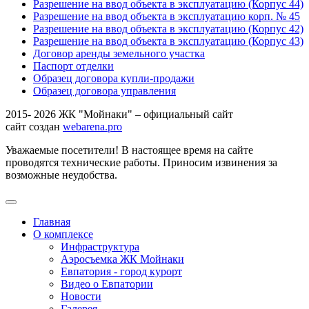
Разрешение на ввод объекта в эксплуатацию (Корпус 44)
Разрешение на ввод объекта в эксплуатацию корп. № 45
Разрешение на ввод объекта в эксплуатацию (Корпус 42)
Разрешение на ввод объекта в эксплуатацию (Корпус 43)
Договор аренды земельного участка
Паспорт отделки
Образец договора купли-продажи
Образец договора управления
2015- 2026 ЖК "Мойнаки" – официальный сайт
сайт создан
webarena.pro
Уважаемые посетители! В настоящее время на сайте
проводятся технические работы. Приносим извинения за
возможные неудобства.
Главная
О комплексе
Инфраструктура
Аэросъемка ЖК Мойнаки
Евпатория - город курорт
Видео о Евпатории
Новости
Галерея