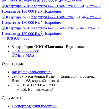
м
7 этаж
II Подъезд
от
180 000
₽
м
Подробнее
2
Квартира №78
1 комната
49.5 м
7 этаж
II
2
Подъезд
от
180 000
₽
м
Подробнее
2
Квартира №77
1 комната
45.1 м
7 этаж
II
2
Подъезд
от
180 000
₽
м
Подробнее
2
Квартира №76
2 комнаты
55 м
7 этаж
II
2
Подъезд
от
180 000
₽
м
Подробнее
+7 978 938 4 888
Застройщик ООО «Пансионат Родничок»
+7 978 938 4 888
Офис продаж
sales@moynaki-crimea.ru
297407, Республика Крым,
г. Евпатория, проспект
Ленина, 68, корп. 40, офис 4
Пн-Пт 09:00 – 17:00
Сб, Вс – Выходной
Документы
Паспорт отделки корпус 45