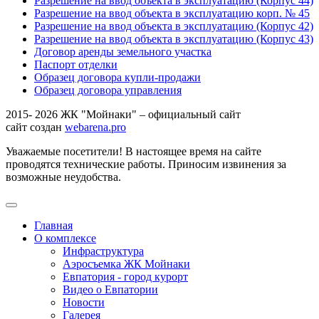
Разрешение на ввод объекта в эксплуатацию (Корпус 44)
Разрешение на ввод объекта в эксплуатацию корп. № 45
Разрешение на ввод объекта в эксплуатацию (Корпус 42)
Разрешение на ввод объекта в эксплуатацию (Корпус 43)
Договор аренды земельного участка
Паспорт отделки
Образец договора купли-продажи
Образец договора управления
2015- 2026 ЖК "Мойнаки" – официальный сайт
сайт создан
webarena.pro
Уважаемые посетители! В настоящее время на сайте
проводятся технические работы. Приносим извинения за
возможные неудобства.
Главная
О комплексе
Инфраструктура
Аэросъемка ЖК Мойнаки
Евпатория - город курорт
Видео о Евпатории
Новости
Галерея