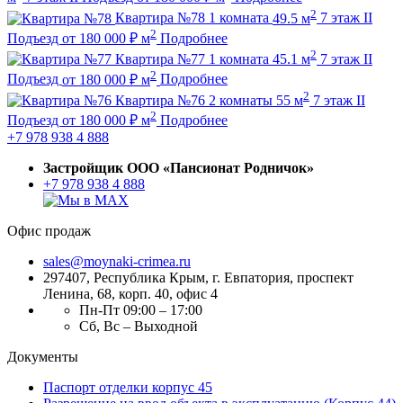
2
Квартира №78
1 комната
49.5 м
7 этаж
II
2
Подъезд
от
180 000
₽
м
Подробнее
2
Квартира №77
1 комната
45.1 м
7 этаж
II
2
Подъезд
от
180 000
₽
м
Подробнее
2
Квартира №76
2 комнаты
55 м
7 этаж
II
2
Подъезд
от
180 000
₽
м
Подробнее
+7 978 938 4 888
Застройщик ООО «Пансионат Родничок»
+7 978 938 4 888
Офис продаж
sales@moynaki-crimea.ru
297407, Республика Крым,
г. Евпатория, проспект
Ленина, 68, корп. 40, офис 4
Пн-Пт 09:00 – 17:00
Сб, Вс – Выходной
Документы
Паспорт отделки корпус 45