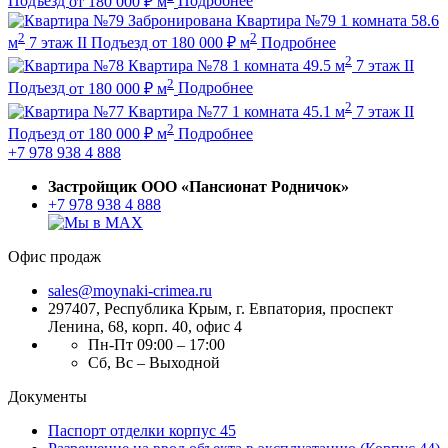
Подъезд
от
180 000
₽
м
Подробнее
Забронирована
Квартира №79
1 комната
58.6
2
2
м
7 этаж
II Подъезд
от
180 000
₽
м
Подробнее
2
Квартира №78
1 комната
49.5 м
7 этаж
II
2
Подъезд
от
180 000
₽
м
Подробнее
2
Квартира №77
1 комната
45.1 м
7 этаж
II
2
Подъезд
от
180 000
₽
м
Подробнее
+7 978 938 4 888
Застройщик ООО «Пансионат Родничок»
+7 978 938 4 888
Офис продаж
sales@moynaki-crimea.ru
297407, Республика Крым,
г. Евпатория, проспект
Ленина, 68, корп. 40, офис 4
Пн-Пт 09:00 – 17:00
Сб, Вс – Выходной
Документы
Паспорт отделки корпус 45