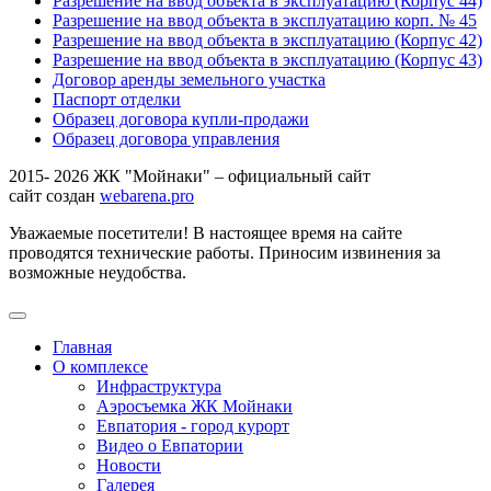
Разрешение на ввод объекта в эксплуатацию (Корпус 44)
Разрешение на ввод объекта в эксплуатацию корп. № 45
Разрешение на ввод объекта в эксплуатацию (Корпус 42)
Разрешение на ввод объекта в эксплуатацию (Корпус 43)
Договор аренды земельного участка
Паспорт отделки
Образец договора купли-продажи
Образец договора управления
2015- 2026 ЖК "Мойнаки" – официальный сайт
сайт создан
webarena.pro
Уважаемые посетители! В настоящее время на сайте
проводятся технические работы. Приносим извинения за
возможные неудобства.
Главная
О комплексе
Инфраструктура
Аэросъемка ЖК Мойнаки
Евпатория - город курорт
Видео о Евпатории
Новости
Галерея