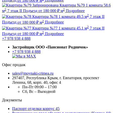
Подъезд
от
180 000
₽
м
Подробнее
Забронирована
Квартира №79
1 комната
58.6
2
2
м
7 этаж
II Подъезд
от
180 000
₽
м
Подробнее
2
Квартира №78
1 комната
49.5 м
7 этаж
II
2
Подъезд
от
180 000
₽
м
Подробнее
2
Квартира №77
1 комната
45.1 м
7 этаж
II
2
Подъезд
от
180 000
₽
м
Подробнее
+7 978 938 4 888
Застройщик ООО «Пансионат Родничок»
+7 978 938 4 888
Офис продаж
sales@moynaki-crimea.ru
297407, Республика Крым,
г. Евпатория, проспект
Ленина, 68, корп. 40, офис 4
Пн-Пт 09:00 – 17:00
Сб, Вс – Выходной
Документы
Паспорт отделки корпус 45