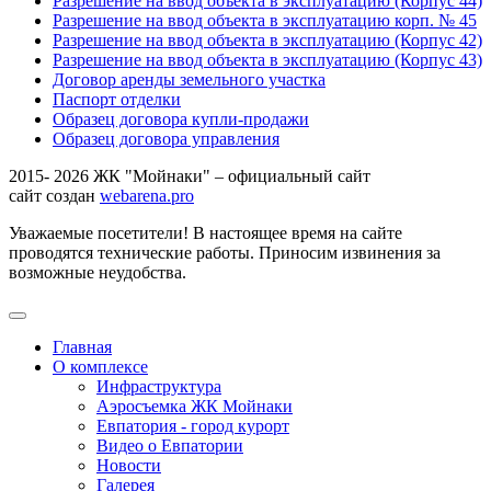
Разрешение на ввод объекта в эксплуатацию (Корпус 44)
Разрешение на ввод объекта в эксплуатацию корп. № 45
Разрешение на ввод объекта в эксплуатацию (Корпус 42)
Разрешение на ввод объекта в эксплуатацию (Корпус 43)
Договор аренды земельного участка
Паспорт отделки
Образец договора купли-продажи
Образец договора управления
2015- 2026 ЖК "Мойнаки" – официальный сайт
сайт создан
webarena.pro
Уважаемые посетители! В настоящее время на сайте
проводятся технические работы. Приносим извинения за
возможные неудобства.
Главная
О комплексе
Инфраструктура
Аэросъемка ЖК Мойнаки
Евпатория - город курорт
Видео о Евпатории
Новости
Галерея