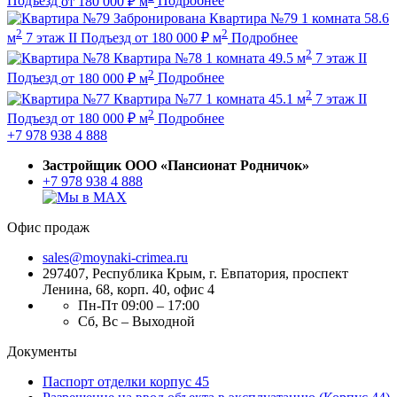
Подъезд
от
180 000
₽
м
Подробнее
Забронирована
Квартира №79
1 комната
58.6
2
2
м
7 этаж
II Подъезд
от
180 000
₽
м
Подробнее
2
Квартира №78
1 комната
49.5 м
7 этаж
II
2
Подъезд
от
180 000
₽
м
Подробнее
2
Квартира №77
1 комната
45.1 м
7 этаж
II
2
Подъезд
от
180 000
₽
м
Подробнее
+7 978 938 4 888
Застройщик ООО «Пансионат Родничок»
+7 978 938 4 888
Офис продаж
sales@moynaki-crimea.ru
297407, Республика Крым,
г. Евпатория, проспект
Ленина, 68, корп. 40, офис 4
Пн-Пт 09:00 – 17:00
Сб, Вс – Выходной
Документы
Паспорт отделки корпус 45