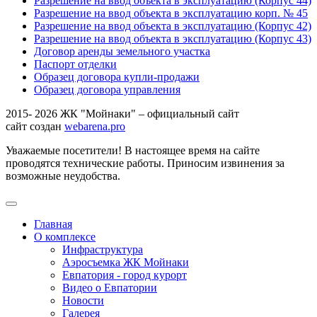
Разрешение на ввод объекта в эксплуатацию (Корпус 44)
Разрешение на ввод объекта в эксплуатацию корп. № 45
Разрешение на ввод объекта в эксплуатацию (Корпус 42)
Разрешение на ввод объекта в эксплуатацию (Корпус 43)
Договор аренды земельного участка
Паспорт отделки
Образец договора купли-продажи
Образец договора управления
2015- 2026 ЖК "Мойнаки" – официальный сайт
сайт создан
webarena.pro
Уважаемые посетители! В настоящее время на сайте
проводятся технические работы. Приносим извинения за
возможные неудобства.
Главная
О комплексе
Инфраструктура
Аэросъемка ЖК Мойнаки
Евпатория - город курорт
Видео о Евпатории
Новости
Галерея