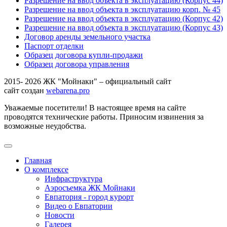
Разрешение на ввод объекта в эксплуатацию (Корпус 44)
Разрешение на ввод объекта в эксплуатацию корп. № 45
Разрешение на ввод объекта в эксплуатацию (Корпус 42)
Разрешение на ввод объекта в эксплуатацию (Корпус 43)
Договор аренды земельного участка
Паспорт отделки
Образец договора купли-продажи
Образец договора управления
2015- 2026 ЖК "Мойнаки" – официальный сайт
сайт создан
webarena.pro
Уважаемые посетители! В настоящее время на сайте
проводятся технические работы. Приносим извинения за
возможные неудобства.
Главная
О комплексе
Инфраструктура
Аэросъемка ЖК Мойнаки
Евпатория - город курорт
Видео о Евпатории
Новости
Галерея