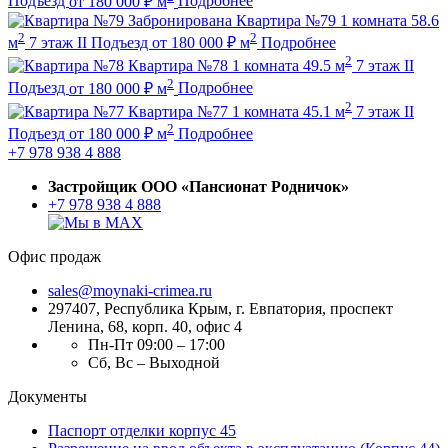
Подъезд
от
180 000
₽
м
Подробнее
Забронирована
Квартира №79
1 комната
58.6
2
2
м
7 этаж
II Подъезд
от
180 000
₽
м
Подробнее
2
Квартира №78
1 комната
49.5 м
7 этаж
II
2
Подъезд
от
180 000
₽
м
Подробнее
2
Квартира №77
1 комната
45.1 м
7 этаж
II
2
Подъезд
от
180 000
₽
м
Подробнее
+7 978 938 4 888
Застройщик ООО «Пансионат Родничок»
+7 978 938 4 888
Офис продаж
sales@moynaki-crimea.ru
297407, Республика Крым,
г. Евпатория, проспект
Ленина, 68, корп. 40, офис 4
Пн-Пт 09:00 – 17:00
Сб, Вс – Выходной
Документы
Паспорт отделки корпус 45