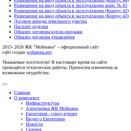
Разрешение на ввод объекта в эксплуатацию (Корпус 44)
Разрешение на ввод объекта в эксплуатацию корп. № 45
Разрешение на ввод объекта в эксплуатацию (Корпус 42)
Разрешение на ввод объекта в эксплуатацию (Корпус 43)
Договор аренды земельного участка
Паспорт отделки
Образец договора купли-продажи
Образец договора управления
2015- 2026 ЖК "Мойнаки" – официальный сайт
сайт создан
webarena.pro
Уважаемые посетители! В настоящее время на сайте
проводятся технические работы. Приносим извинения за
возможные неудобства.
Главная
О комплексе
Инфраструктура
Аэросъемка ЖК Мойнаки
Евпатория - город курорт
Видео о Евпатории
Новости
Галерея