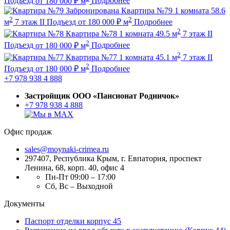
Подъезд
от
180 000
₽
м
Подробнее
Забронирована
Квартира №79
1 комната
58.6
2
2
м
7 этаж
II Подъезд
от
180 000
₽
м
Подробнее
2
Квартира №78
1 комната
49.5 м
7 этаж
II
2
Подъезд
от
180 000
₽
м
Подробнее
2
Квартира №77
1 комната
45.1 м
7 этаж
II
2
Подъезд
от
180 000
₽
м
Подробнее
+7 978 938 4 888
Застройщик ООО «Пансионат Родничок»
+7 978 938 4 888
Офис продаж
sales@moynaki-crimea.ru
297407, Республика Крым,
г. Евпатория, проспект
Ленина, 68, корп. 40, офис 4
Пн-Пт 09:00 – 17:00
Сб, Вс – Выходной
Документы
Паспорт отделки корпус 45