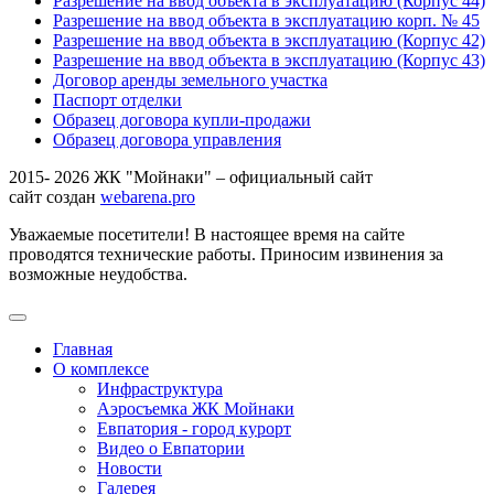
Разрешение на ввод объекта в эксплуатацию (Корпус 44)
Разрешение на ввод объекта в эксплуатацию корп. № 45
Разрешение на ввод объекта в эксплуатацию (Корпус 42)
Разрешение на ввод объекта в эксплуатацию (Корпус 43)
Договор аренды земельного участка
Паспорт отделки
Образец договора купли-продажи
Образец договора управления
2015- 2026 ЖК "Мойнаки" – официальный сайт
сайт создан
webarena.pro
Уважаемые посетители! В настоящее время на сайте
проводятся технические работы. Приносим извинения за
возможные неудобства.
Главная
О комплексе
Инфраструктура
Аэросъемка ЖК Мойнаки
Евпатория - город курорт
Видео о Евпатории
Новости
Галерея