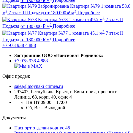
Подъезд
от
180 000
₽
м
Подробнее
Забронирована
Квартира №79
1 комната
58.6
2
2
м
7 этаж
II Подъезд
от
180 000
₽
м
Подробнее
2
Квартира №78
1 комната
49.5 м
7 этаж
II
2
Подъезд
от
180 000
₽
м
Подробнее
2
Квартира №77
1 комната
45.1 м
7 этаж
II
2
Подъезд
от
180 000
₽
м
Подробнее
+7 978 938 4 888
Застройщик ООО «Пансионат Родничок»
+7 978 938 4 888
Офис продаж
sales@moynaki-crimea.ru
297407, Республика Крым,
г. Евпатория, проспект
Ленина, 68, корп. 40, офис 4
Пн-Пт 09:00 – 17:00
Сб, Вс – Выходной
Документы
Паспорт отделки корпус 45