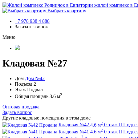
жилой комплекс в Е
Выбрать квартиру
+7 978 938 4 888
Заказать звонок
Меню
Кладовая №27
Дом
Дом №42
Подъезд
2
Этаж
Подвал
2
Общая площадь
3.6 м
Оптовая продажа
Задать вопрос
Другие кладовые помещения в этом доме
2
Продана
Кладовая №42
4.6 м
0 этаж
II Подъе
2
Продана
Кладовая №41
4.6 м
0 этаж
II Подъе
2