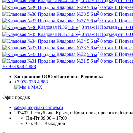
Кладовая №40
5.6 м
0 этаж
II Подъезд
от
100 
2
Продана
Кладовая №39
5.6 м
0 этаж
II Подъе
2
Продана
Кладовая №38
5.6 м
0 этаж
II Подъе
2
Продана
Кладовая №37
5.6 м
0 этаж
II Подъе
2
Кладовая №36
5.6 м
0 этаж
II Подъезд
от
100 
2
Кладовая №35
5.6 м
0 этаж
II Подъезд
от
100 
2
Продана
Кладовая №34
5.6 м
0 этаж
II Подъе
2
Продана
Кладовая №33
5.6 м
0 этаж
II Подъе
2
Продана
Кладовая №32
5.6 м
0 этаж
II Подъе
2
Продана
Кладовая №31
5.6 м
0 этаж
II Подъе
+7 978 938 4 888
Застройщик ООО «Пансионат Родничок»
+7 978 938 4 888
Офис продаж
sales@moynaki-crimea.ru
297407, Республика Крым,
г. Евпатория, проспект Ленина,
Пн-Пт 09:00 – 17:00
Сб, Вс – Выходной