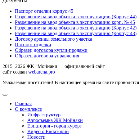
Документы
Паспорт отделки корпус 45
Разрешение на ввод объекта в эксплуатацию (Корпус 44)
Разрешение на ввод объекта в эксплуатацию корп. № 45
Разрешение на ввод объекта в эксплуатацию (Корпус 42)
Разрешение на ввод объекта в эксплуатацию (Корпус 43)
Договор аренды земельного участка
Паспорт отделки
Образец договора купли-продажи
Образец договора управления
2015- 2026 ЖК "Мойнаки" – официальный сайт
сайт создан
webarena.pro
Уважаемые посетители! В настоящее время на сайте проводятс
Главная
О комплексе
Инфраструктура
Аэросъемка ЖК Мойнаки
Евпатория - город курорт
Видео о Евпатории
Новости