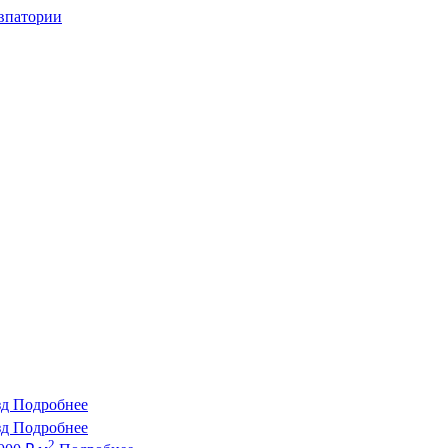
впатории
зд
Подробнее
зд
Подробнее
2