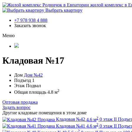
жилой комплекс в Е
Выбрать квартиру
+7 978 938 4 888
Заказать звонок
Меню
Кладовая №17
Дом
Дом №42
Подъезд
1
Этаж
Подвал
2
Общая площадь
4.8 м
Оптовая продажа
Задать вопрос
Другие кладовые помещения в этом доме
2
Продана
Кладовая №42
4.6 м
0 этаж
II Подъе
2
Продана
Кладовая №41
4.6 м
0 этаж
II Подъе
2