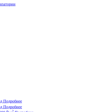
впатории
зд
Подробнее
зд
Подробнее
2