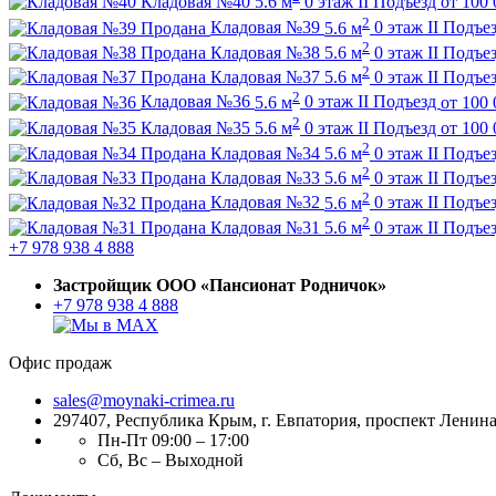
Кладовая №40
5.6 м
0 этаж
II Подъезд
от
100 
2
Продана
Кладовая №39
5.6 м
0 этаж
II Подъе
2
Продана
Кладовая №38
5.6 м
0 этаж
II Подъе
2
Продана
Кладовая №37
5.6 м
0 этаж
II Подъе
2
Кладовая №36
5.6 м
0 этаж
II Подъезд
от
100 
2
Кладовая №35
5.6 м
0 этаж
II Подъезд
от
100 
2
Продана
Кладовая №34
5.6 м
0 этаж
II Подъе
2
Продана
Кладовая №33
5.6 м
0 этаж
II Подъе
2
Продана
Кладовая №32
5.6 м
0 этаж
II Подъе
2
Продана
Кладовая №31
5.6 м
0 этаж
II Подъе
+7 978 938 4 888
Застройщик ООО «Пансионат Родничок»
+7 978 938 4 888
Офис продаж
sales@moynaki-crimea.ru
297407, Республика Крым,
г. Евпатория, проспект Ленина,
Пн-Пт 09:00 – 17:00
Сб, Вс – Выходной