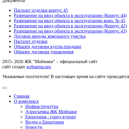
Документы
Паспорт отделки корпус 45
Разрешение на ввод объекта в эксплуатацию (Корпус 44)
Разрешение на ввод объекта в эксплуатацию корп. № 45
Разрешение на ввод объекта в эксплуатацию (Корпус 42)
Разрешение на ввод объекта в эксплуатацию (Корпус 43)
Договор аренды земельного участка
Паспорт отделки
Образец договора купли-продажи
Образец договора управления
2015- 2026 ЖК "Мойнаки" – официальный сайт
сайт создан
webarena.pro
Уважаемые посетители! В настоящее время на сайте проводятс
Главная
О комплексе
Инфраструктура
Аэросъемка ЖК Мойнаки
Евпатория - город курорт
Видео о Евпатории
Новости