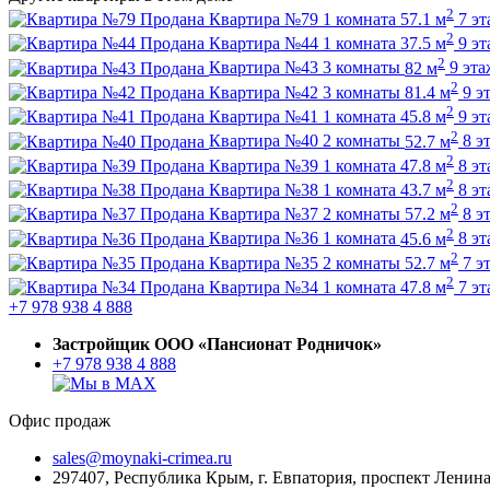
2
Продана
Квартира №79
1 комната
57.1 м
7 э
2
Продана
Квартира №44
1 комната
37.5 м
9 э
2
Продана
Квартира №43
3 комнаты
82 м
9 эта
2
Продана
Квартира №42
3 комнаты
81.4 м
9 э
2
Продана
Квартира №41
1 комната
45.8 м
9 э
2
Продана
Квартира №40
2 комнаты
52.7 м
8 э
2
Продана
Квартира №39
1 комната
47.8 м
8 э
2
Продана
Квартира №38
1 комната
43.7 м
8 э
2
Продана
Квартира №37
2 комнаты
57.2 м
8 э
2
Продана
Квартира №36
1 комната
45.6 м
8 э
2
Продана
Квартира №35
2 комнаты
52.7 м
7 э
2
Продана
Квартира №34
1 комната
47.8 м
7 э
+7 978 938 4 888
Застройщик ООО «Пансионат Родничок»
+7 978 938 4 888
Офис продаж
sales@moynaki-crimea.ru
297407, Республика Крым,
г. Евпатория, проспект Ленина,