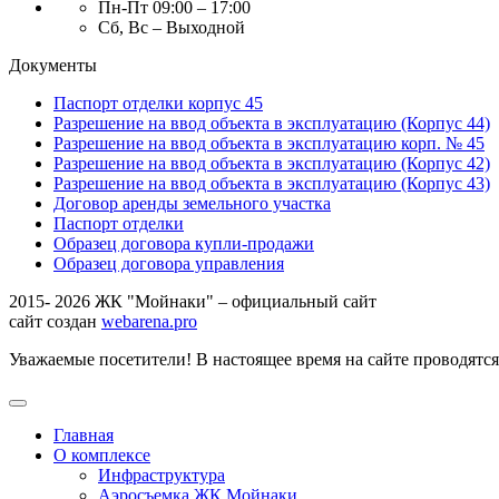
Пн-Пт 09:00 – 17:00
Сб, Вс – Выходной
Документы
Паспорт отделки корпус 45
Разрешение на ввод объекта в эксплуатацию (Корпус 44)
Разрешение на ввод объекта в эксплуатацию корп. № 45
Разрешение на ввод объекта в эксплуатацию (Корпус 42)
Разрешение на ввод объекта в эксплуатацию (Корпус 43)
Договор аренды земельного участка
Паспорт отделки
Образец договора купли-продажи
Образец договора управления
2015- 2026 ЖК "Мойнаки" – официальный сайт
сайт создан
webarena.pro
Уважаемые посетители! В настоящее время на сайте проводятс
Главная
О комплексе
Инфраструктура
Аэросъемка ЖК Мойнаки