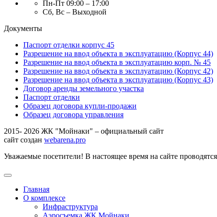
Пн-Пт 09:00 – 17:00
Сб, Вс – Выходной
Документы
Паспорт отделки корпус 45
Разрешение на ввод объекта в эксплуатацию (Корпус 44)
Разрешение на ввод объекта в эксплуатацию корп. № 45
Разрешение на ввод объекта в эксплуатацию (Корпус 42)
Разрешение на ввод объекта в эксплуатацию (Корпус 43)
Договор аренды земельного участка
Паспорт отделки
Образец договора купли-продажи
Образец договора управления
2015- 2026 ЖК "Мойнаки" – официальный сайт
сайт создан
webarena.pro
Уважаемые посетители! В настоящее время на сайте проводятс
Главная
О комплексе
Инфраструктура
Аэросъемка ЖК Мойнаки