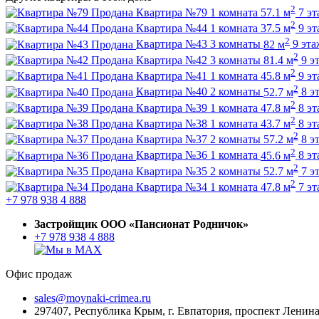
2
Продана
Квартира №79
1 комната
57.1 м
7 э
2
Продана
Квартира №44
1 комната
37.5 м
9 э
2
Продана
Квартира №43
3 комнаты
82 м
9 эта
2
Продана
Квартира №42
3 комнаты
81.4 м
9 э
2
Продана
Квартира №41
1 комната
45.8 м
9 э
2
Продана
Квартира №40
2 комнаты
52.7 м
8 э
2
Продана
Квартира №39
1 комната
47.8 м
8 э
2
Продана
Квартира №38
1 комната
43.7 м
8 э
2
Продана
Квартира №37
2 комнаты
57.2 м
8 э
2
Продана
Квартира №36
1 комната
45.6 м
8 э
2
Продана
Квартира №35
2 комнаты
52.7 м
7 э
2
Продана
Квартира №34
1 комната
47.8 м
7 э
+7 978 938 4 888
Застройщик ООО «Пансионат Родничок»
+7 978 938 4 888
Офис продаж
sales@moynaki-crimea.ru
297407, Республика Крым,
г. Евпатория, проспект Ленина,