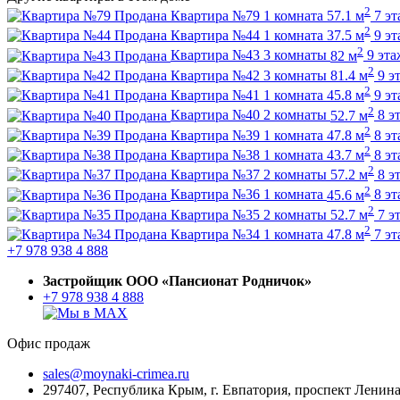
2
Продана
Квартира №79
1 комната
57.1 м
7 э
2
Продана
Квартира №44
1 комната
37.5 м
9 э
2
Продана
Квартира №43
3 комнаты
82 м
9 эта
2
Продана
Квартира №42
3 комнаты
81.4 м
9 э
2
Продана
Квартира №41
1 комната
45.8 м
9 э
2
Продана
Квартира №40
2 комнаты
52.7 м
8 э
2
Продана
Квартира №39
1 комната
47.8 м
8 э
2
Продана
Квартира №38
1 комната
43.7 м
8 э
2
Продана
Квартира №37
2 комнаты
57.2 м
8 э
2
Продана
Квартира №36
1 комната
45.6 м
8 э
2
Продана
Квартира №35
2 комнаты
52.7 м
7 э
2
Продана
Квартира №34
1 комната
47.8 м
7 э
+7 978 938 4 888
Застройщик ООО «Пансионат Родничок»
+7 978 938 4 888
Офис продаж
sales@moynaki-crimea.ru
297407, Республика Крым,
г. Евпатория, проспект Ленина,