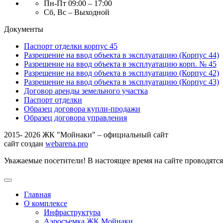
Пн-Пт 09:00 – 17:00
Сб, Вс – Выходной
Документы
Паспорт отделки корпус 45
Разрешение на ввод объекта в эксплуатацию (Корпус 44)
Разрешение на ввод объекта в эксплуатацию корп. № 45
Разрешение на ввод объекта в эксплуатацию (Корпус 42)
Разрешение на ввод объекта в эксплуатацию (Корпус 43)
Договор аренды земельного участка
Паспорт отделки
Образец договора купли-продажи
Образец договора управления
2015- 2026 ЖК "Мойнаки" – официальный сайт
сайт создан
webarena.pro
Уважаемые посетители! В настоящее время на сайте проводятс
Главная
О комплексе
Инфраструктура
Аэросъемка ЖК Мойнаки