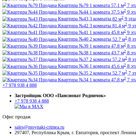
2
Продана
Квартира №79
1 комната
57.1 м
7 э
2
Продана
Квартира №44
1 комната
37.5 м
9 э
2
Продана
Квартира №43
3 комнаты
82 м
9 эта
2
Продана
Квартира №42
3 комнаты
81.4 м
9 э
2
Продана
Квартира №41
1 комната
45.8 м
9 э
2
Продана
Квартира №40
2 комнаты
52.7 м
8 э
2
Продана
Квартира №39
1 комната
47.8 м
8 э
2
Продана
Квартира №38
1 комната
43.7 м
8 э
2
Продана
Квартира №37
2 комнаты
57.2 м
8 э
2
Продана
Квартира №36
1 комната
45.6 м
8 э
2
Продана
Квартира №35
2 комнаты
52.7 м
7 э
2
Продана
Квартира №34
1 комната
47.8 м
7 э
+7 978 938 4 888
Застройщик ООО «Пансионат Родничок»
+7 978 938 4 888
Офис продаж
sales@moynaki-crimea.ru
297407, Республика Крым,
г. Евпатория, проспект Ленина,