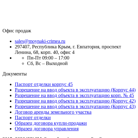
Офис продаж
sales@moynaki-crimea.ru
297407, Республика Крым,
г. Евпатория, проспект
Ленина, 68, корп. 40, офис 4
Пн-Пт 09:00 – 17:00
Сб, Вс – Выходной
Документы
Паспорт отделки корпус 45
Разрешение на ввод объекта в эксплуатацию (Корпус 44)
Разрешение на ввод объекта в эксплуатацию корп. № 45
Разрешение на ввод объекта в эксплуатацию (Корпус 42)
Разрешение на ввод объекта в эксплуатацию (Корпус 43)
Договор аренды земельного участка
Паспорт отделки
Образец договора купли-продажи
Образец договора управления