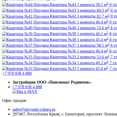
2
Продана
Квартира №44
1 комната
38.1 м
9 э
2
Продана
Квартира №43
3 комнаты
84.3 м
9 э
2
Продана
Квартира №42
3 комнаты
82.7 м
9 э
2
Продана
Квартира №41
1 комната
46.4 м
9 э
2
Продана
Квартира №40
2 комнаты
53.6 м
8 э
2
Продана
Квартира №39
1 комната
49.2 м
8 э
2
Продана
Квартира №38
1 комната
45.4 м
8 э
2
Продана
Квартира №37
2 комнаты
58.1 м
8 э
2
Продана
Квартира №36
1 комната
46.4 м
8 э
2
Продана
Квартира №35
2 комнаты
53.6 м
7 э
2
Продана
Квартира №34
1 комната
49.2 м
7 э
2
Продана
Квартира №33
1 комната
45.4 м
7 э
+7 978 938 4 888
Застройщик ООО «Пансионат Родничок»
+7 978 938 4 888
Офис продаж
sales@moynaki-crimea.ru
297407, Республика Крым,
г. Евпатория, проспект Ленина,