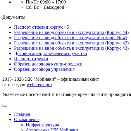
Пн-Пт 09:00 – 17:00
Сб, Вс – Выходной
Документы
Паспорт отделки корпус 45
Разрешение на ввод объекта в эксплуатацию (Корпус 44)
Разрешение на ввод объекта в эксплуатацию корп. № 45
Разрешение на ввод объекта в эксплуатацию (Корпус 42)
Разрешение на ввод объекта в эксплуатацию (Корпус 43)
Договор аренды земельного участка
Паспорт отделки
Образец договора купли-продажи
Образец договора управления
2015- 2026 ЖК "Мойнаки" – официальный сайт
сайт создан
webarena.pro
Уважаемые посетители! В настоящее время на сайте проводятс
Главная
О комплексе
Инфраструктура
Аэросъемка ЖК Мойнаки